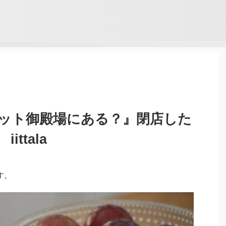
ット御殿場にある？』閉店した
ttala
す。