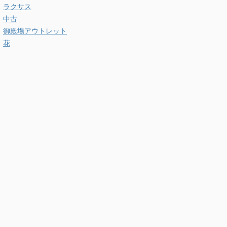
ラクサス
中古
御殿場アウトレット
花