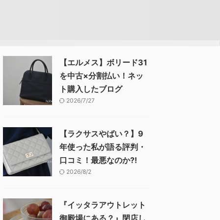
【エルメス】ボリード31
を中古×分割払い！ネッ
ト購入したブログ
2026/7/27
【ラクサスやばい？】9
年使った私が語る評判・
口コミ！最悪なのか⁈
2026/8/2
『イッタラアウトレット
御殿場にある？』閉店し