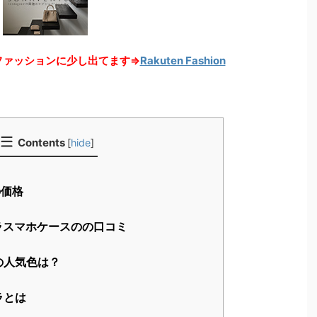
天ファッションに少し出てます⇒
Rakuten Fashion
Contents
[
hide
]
の価格
ラスマホケースのの口コミ
の人気色は？
ラとは