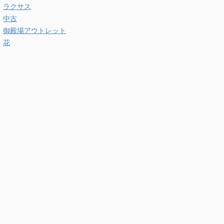
ラクサス
中古
御殿場アウトレット
花