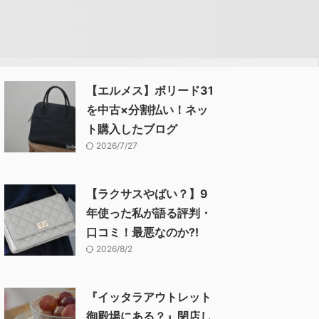
【エルメス】ボリード31
を中古×分割払い！ネッ
ト購入したブログ
2026/7/27
【ラクサスやばい？】9
年使った私が語る評判・
口コミ！最悪なのか⁈
2026/8/2
『イッタラアウトレット
御殿場にある？』閉店し