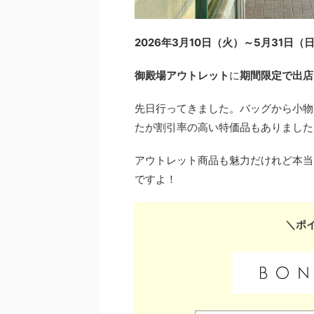
2026
年3
月
10
日（火）～5
月3
1
日（
御殿場アウトレット
に
期間限定で出店
先日行ってきました。バッグから小物
たが割引率の高い特価品もありました
アウトレット商品も魅力だけれど本当
ですよ！
＼ポ