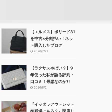
【エルメス】ボリード31
を中古×分割払い！ネッ
ト購入したブログ
2026/7/27
【ラクサスやばい？】9
年使った私が語る評判・
口コミ！最悪なのか⁈
2026/8/2
『イッタラアウトレット
御殿場にある？』閉店し