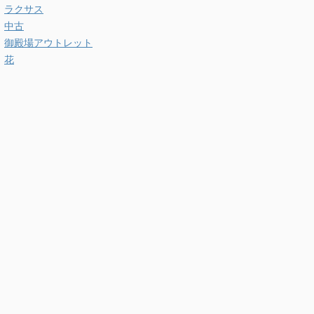
ラクサス
中古
御殿場アウトレット
花